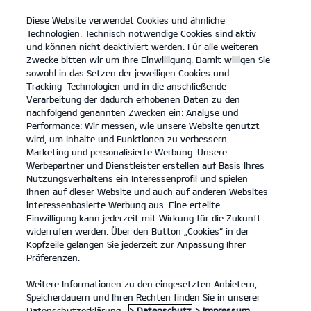
Diese Website verwendet Cookies und ähnliche
open
Technologien. Technisch notwendige Cookies sind aktiv
menu
und können nicht deaktiviert werden. Für alle weiteren
KONTAKT
Zwecke bitten wir um Ihre Einwilligung. Damit willigen Sie
sowohl in das Setzen der jeweiligen Cookies und
Tracking-Technologien und in die anschließende
...
HAUPTUNTERSUCHUNG
Verarbeitung der dadurch erhobenen Daten zu den
nachfolgend genannten Zwecken ein: Analyse und
Performance: Wir messen, wie unsere Website genutzt
HAUPTUNTERSUCHUNG
wird, um Inhalte und Funktionen zu verbessern.
Marketing und personalisierte Werbung: Unsere
Werbepartner und Dienstleister erstellen auf Basis Ihres
Nutzungsverhaltens ein Interessenprofil und spielen
Ihnen auf dieser Website und auch auf anderen Websites
interessenbasierte Werbung aus. Eine erteilte
Einwilligung kann jederzeit mit Wirkung für die Zukunft
widerrufen werden. Über den Button „Cookies“ in der
Kopfzeile gelangen Sie jederzeit zur Anpassung Ihrer
Präferenzen.
Weitere Informationen zu den eingesetzten Anbietern,
Speicherdauern und Ihren Rechten finden Sie in unserer
Datenschutzerklärung.
> Datenschutz
> Impressum