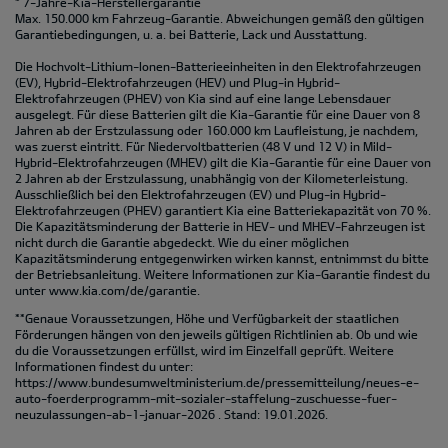
* 7-Jahre-Kia-Herstellergarantie
Max. 150.000 km Fahrzeug-Garantie. Abweichungen gemäß den gültigen
Garantiebedingungen, u. a. bei Batterie, Lack und Ausstattung.
Die Hochvolt-Lithium-Ionen-Batterieeinheiten in den Elektrofahrzeugen
(EV), Hybrid-Elektrofahrzeugen (HEV) und Plug-in Hybrid-
Elektrofahrzeugen (PHEV) von Kia sind auf eine lange Lebensdauer
ausgelegt. Für diese Batterien gilt die Kia-Garantie für eine Dauer von 8
Jahren ab der Erstzulassung oder 160.000 km Laufleistung, je nachdem,
was zuerst eintritt. Für Niedervoltbatterien (48 V und 12 V) in Mild-
Hybrid-Elektrofahrzeugen (MHEV) gilt die Kia-Garantie für eine Dauer von
2 Jahren ab der Erstzulassung, unabhängig von der Kilometerleistung.
Ausschließlich bei den Elektrofahrzeugen (EV) und Plug-in Hybrid-
Elektrofahrzeugen (PHEV) garantiert Kia eine Batteriekapazität von 70 %.
Die Kapazitätsminderung der Batterie in HEV- und MHEV-Fahrzeugen ist
nicht durch die Garantie abgedeckt. Wie du einer möglichen
Kapazitätsminderung entgegenwirken wirken kannst, entnimmst du bitte
der Betriebsanleitung. Weitere Informationen zur Kia-Garantie findest du
unter
www.kia.com/de/garantie.
**Genaue Voraussetzungen, Höhe und Verfügbarkeit der staatlichen
Förderungen hängen von den jeweils gültigen Richtlinien ab. Ob und wie
du die Voraussetzungen erfüllst, wird im Einzelfall geprüft. Weitere
Informationen findest du unter:
https://www.bundesumweltministerium.de/pressemitteilung/neues-e-
auto-foerderprogramm-mit-sozialer-staffelung-zuschuesse-fuer-
neuzulassungen-ab-1-januar-2026
. Stand: 19.01.2026.