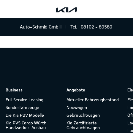
Auto-Schmid GmbH
Tel. :
08102 - 89580
Business
Angebote
El
Full Service Leasing
Aktueller Fahrzeugbestand
El
Sonderfahrzeuge
Neuwagen
La
Die Kia PBV Modelle
Gebrauchtwagen
Öf
Kia PV5 Cargo Würth
Kia Zertifizierte
La
Handwerker-Ausbau
Gebrauchtwagen
La