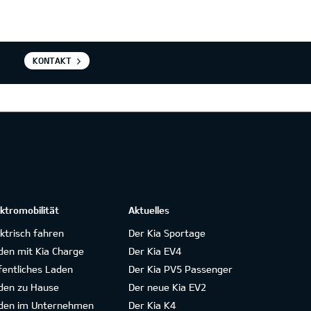
KONTAKT
ektromobilität
Aktuelles
ektrisch fahren
Der Kia Sportage
den mit Kia Charge
Der Kia EV4
fentliches Laden
Der Kia PV5 Passenger
den zu Hause
Der neue Kia EV2
den im Unternehmen
Der Kia K4